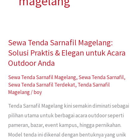
magelang
Sewa Tenda Sarnafil Magelang:
Sewa
Solusi Praktis & Elegan untuk Acara
Tenda
Sarnafil
Outdoor Anda
Magelang:
Sewa Tenda Sarnafil Magelang
,
Sewa Tenda Sarnafil
,
Solusi
Sewa Tenda Sarnafil Terdekat
,
Tenda Sarnafil
Praktis
Magelang
/
boy
&
Tenda Sarnafil Magelang kini semakin diminati sebagai
Elegan
pilihan utama untuk berbagai acara outdoor seperti
untuk
pameran, bazar, event kampus, hingga pernikahan.
Acara
Model tenda ini dikenal dengan bentuknya yang unik
Outdoor