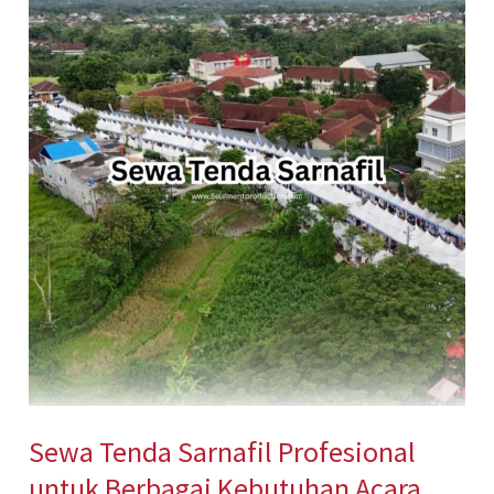
Tenda
Sarnafil
Profesional
untuk
Berbagai
Kebutuhan
Acara
Sewa Tenda Sarnafil Profesional
untuk Berbagai Kebutuhan Acara