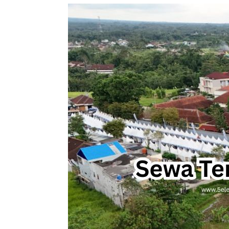
Sewa
Tenda
Sarnafil
Profesional
untuk
Berbagai
Kebutuhan
Acara