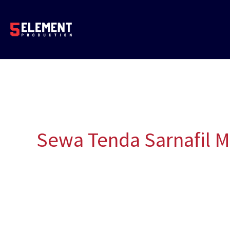
Lewati
ke
konten
Sewa Tenda Sarnafil M