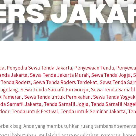
da
,
Penyedia Sewa Tenda Jakarta
,
Penyewaan Tenda
,
Penyewa
enda Jakarta
,
Sewa Tenda Jakarta Murah
,
Sewa Tenda Jogja
,
S
 Tenda Roders
,
Sewa Tenda Roders Terdekat
,
Sewa Tenda Sarn
Magelang
,
Sewa Tenda Sarnafil Purworejo
,
Sewa Tenda Sarnafil
k Pameran
,
Sewa Tenda untuk Pernikahan
,
Sewa Tenda Yogyak
da Sarnafil Jakarta
,
Tenda Sarnafil Jogja
,
Tenda Sarnafil Mage
door
,
Tenda untuk Festival
,
Tenda untuk Seminar Jakarta
,
Ten
 terbaik bagi Anda yang membutuhkan ruang tambahan sementa
bagai kebutuhan, mulai dari acara pernikahan, pameran, konse