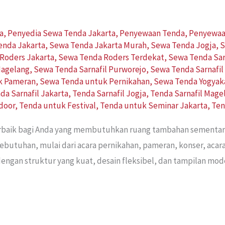
a
,
Penyedia Sewa Tenda Jakarta
,
Penyewaan Tenda
,
Penyewaa
enda Jakarta
,
Sewa Tenda Jakarta Murah
,
Sewa Tenda Jogja
,
S
Roders Jakarta
,
Sewa Tenda Roders Terdekat
,
Sewa Tenda Sar
Magelang
,
Sewa Tenda Sarnafil Purworejo
,
Sewa Tenda Sarnafil
k Pameran
,
Sewa Tenda untuk Pernikahan
,
Sewa Tenda Yogyak
da Sarnafil Jakarta
,
Tenda Sarnafil Jogja
,
Tenda Sarnafil Mage
door
,
Tenda untuk Festival
,
Tenda untuk Seminar Jakarta
,
Ten
terbaik bagi Anda yang membutuhkan ruang tambahan sementar
kebutuhan, mulai dari acara pernikahan, pameran, konser, aca
engan struktur yang kuat, desain fleksibel, dan tampilan mod