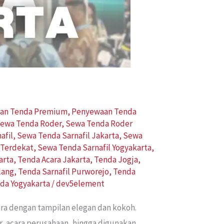
an Tenda Premium
,
Penyewaan Tenda
ewa Tenda Roder
,
Sewa Tenda Roder
afil
,
Sewa Tenda Sarnafil Jakarta
,
Sewa
 Terdekat
,
Sewa Tenda Sarnafil Yogyakarta
,
arta
,
Tenda Acara Jakarta
,
Tenda Jogja
,
lang
,
Tenda Sarnafil Purworejo
,
Tenda
da Yogyakarta
/
dev5element
ra dengan tampilan elegan dan kokoh.
r, acara perusahaan, hingga digunakan