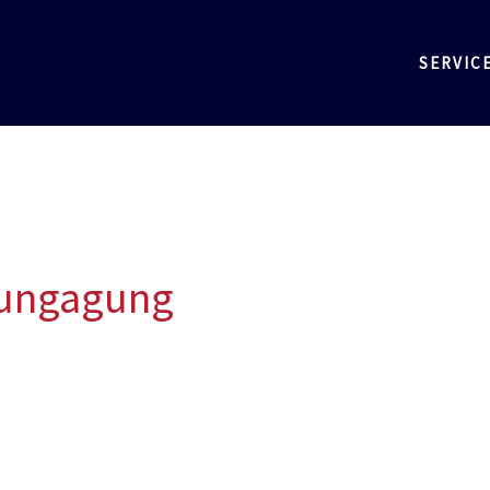
SERVIC
lungagung