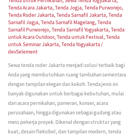
Tenda untuk Pernikahan
,
Sewa Tenda Yogyakarta
,
Tenda Acara Jakarta
,
Tenda Jogja
,
Tenda Purworejo
,
Tenda Roder Jakarta
,
Tenda Sarnafil Jakarta
,
Tenda
Sarnafil Jogja
,
Tenda Sarnafil Magelang
,
Tenda
Sarnafil Purworejo
,
Tenda Sarnafil Yogyakarta
,
Tenda
untuk Acara Outdoor
,
Tenda untuk Festival
,
Tenda
untuk Seminar Jakarta
,
Tenda Yogyakarta
/
dev5element
Sewa tenda roder Jakarta menjadi solusi terbaik bagi
Anda yang membutuhkan ruang tambahan sementara
dengan tampilan elegan dan kokoh. Tenda jenis ini
banyak digunakan untuk berbagai kebutuhan, mulai
dari acara pernikahan, pameran, konser, acara
perusahaan, hingga digunakan sebagai gudang atau
mess pekerja proyek. Dikenal dengan struktur yang
kuat, desain fleksibel, dan tampilan modern, tenda