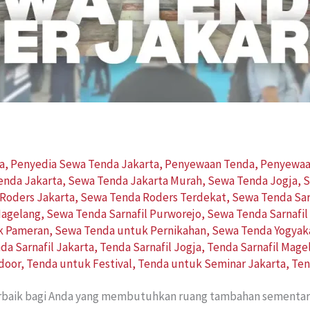
a
,
Penyedia Sewa Tenda Jakarta
,
Penyewaan Tenda
,
Penyewaa
enda Jakarta
,
Sewa Tenda Jakarta Murah
,
Sewa Tenda Jogja
,
S
Roders Jakarta
,
Sewa Tenda Roders Terdekat
,
Sewa Tenda Sar
Magelang
,
Sewa Tenda Sarnafil Purworejo
,
Sewa Tenda Sarnafil
k Pameran
,
Sewa Tenda untuk Pernikahan
,
Sewa Tenda Yogyak
da Sarnafil Jakarta
,
Tenda Sarnafil Jogja
,
Tenda Sarnafil Mage
door
,
Tenda untuk Festival
,
Tenda untuk Seminar Jakarta
,
Ten
terbaik bagi Anda yang membutuhkan ruang tambahan sementar