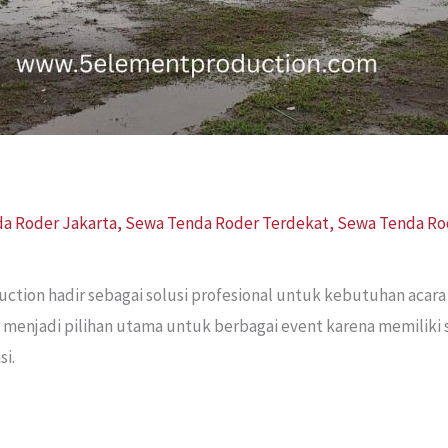
a Roder Jakarta
,
Sewa Tenda Roder Terdekat
,
Sewa Tenda Ro
y
tion hadir sebagai solusi profesional untuk kebutuhan acara 
 menjadi pilihan utama untuk berbagai event karena memiliki s
si.