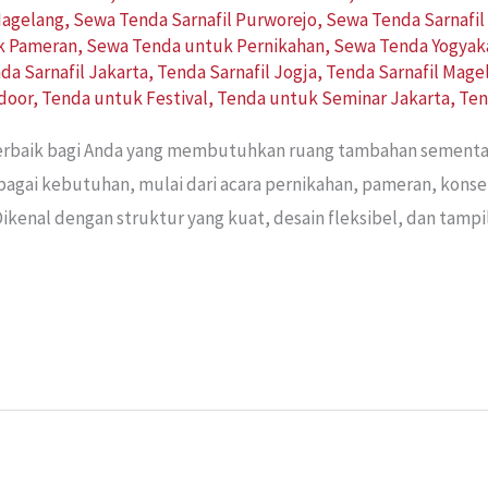
Magelang
,
Sewa Tenda Sarnafil Purworejo
,
Sewa Tenda Sarnafil
k Pameran
,
Sewa Tenda untuk Pernikahan
,
Sewa Tenda Yogyak
da Sarnafil Jakarta
,
Tenda Sarnafil Jogja
,
Tenda Sarnafil Mage
door
,
Tenda untuk Festival
,
Tenda untuk Seminar Jakarta
,
Ten
 terbaik bagi Anda yang membutuhkan ruang tambahan sementa
bagai kebutuhan, mulai dari acara pernikahan, pameran, konse
ikenal dengan struktur yang kuat, desain fleksibel, dan tamp