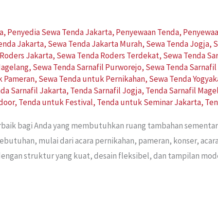
a
,
Penyedia Sewa Tenda Jakarta
,
Penyewaan Tenda
,
Penyewaa
enda Jakarta
,
Sewa Tenda Jakarta Murah
,
Sewa Tenda Jogja
,
S
Roders Jakarta
,
Sewa Tenda Roders Terdekat
,
Sewa Tenda Sar
Magelang
,
Sewa Tenda Sarnafil Purworejo
,
Sewa Tenda Sarnafil
k Pameran
,
Sewa Tenda untuk Pernikahan
,
Sewa Tenda Yogyak
da Sarnafil Jakarta
,
Tenda Sarnafil Jogja
,
Tenda Sarnafil Mage
door
,
Tenda untuk Festival
,
Tenda untuk Seminar Jakarta
,
Ten
terbaik bagi Anda yang membutuhkan ruang tambahan sementar
kebutuhan, mulai dari acara pernikahan, pameran, konser, aca
engan struktur yang kuat, desain fleksibel, dan tampilan mod