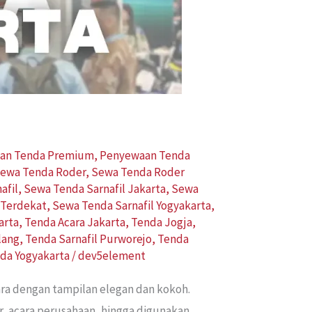
an Tenda Premium
,
Penyewaan Tenda
ewa Tenda Roder
,
Sewa Tenda Roder
afil
,
Sewa Tenda Sarnafil Jakarta
,
Sewa
 Terdekat
,
Sewa Tenda Sarnafil Yogyakarta
,
arta
,
Tenda Acara Jakarta
,
Tenda Jogja
,
lang
,
Tenda Sarnafil Purworejo
,
Tenda
da Yogyakarta
/
dev5element
ra dengan tampilan elegan dan kokoh.
r, acara perusahaan, hingga digunakan