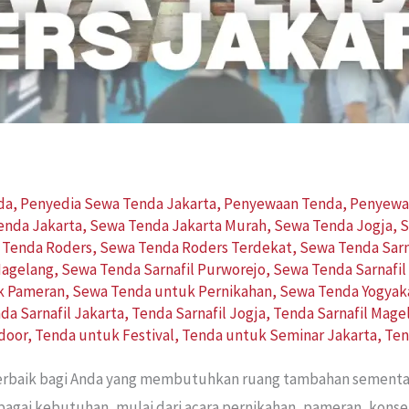
da
,
Penyedia Sewa Tenda Jakarta
,
Penyewaan Tenda
,
Penyewa
enda Jakarta
,
Sewa Tenda Jakarta Murah
,
Sewa Tenda Jogja
,
S
 Tenda Roders
,
Sewa Tenda Roders Terdekat
,
Sewa Tenda Sarn
Magelang
,
Sewa Tenda Sarnafil Purworejo
,
Sewa Tenda Sarnafil
k Pameran
,
Sewa Tenda untuk Pernikahan
,
Sewa Tenda Yogyak
da Sarnafil Jakarta
,
Tenda Sarnafil Jogja
,
Tenda Sarnafil Mage
door
,
Tenda untuk Festival
,
Tenda untuk Seminar Jakarta
,
Ten
 terbaik bagi Anda yang membutuhkan ruang tambahan sementa
bagai kebutuhan, mulai dari acara pernikahan, pameran, konse