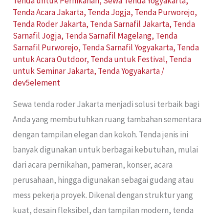
Tenda untuk Pernikahan
,
Sewa Tenda Yogyakarta
,
Tenda Acara Jakarta
,
Tenda Jogja
,
Tenda Purworejo
,
Tenda Roder Jakarta
,
Tenda Sarnafil Jakarta
,
Tenda
Sarnafil Jogja
,
Tenda Sarnafil Magelang
,
Tenda
Sarnafil Purworejo
,
Tenda Sarnafil Yogyakarta
,
Tenda
untuk Acara Outdoor
,
Tenda untuk Festival
,
Tenda
untuk Seminar Jakarta
,
Tenda Yogyakarta
/
dev5element
Sewa tenda roder Jakarta menjadi solusi terbaik bagi
Anda yang membutuhkan ruang tambahan sementara
dengan tampilan elegan dan kokoh. Tenda jenis ini
banyak digunakan untuk berbagai kebutuhan, mulai
dari acara pernikahan, pameran, konser, acara
perusahaan, hingga digunakan sebagai gudang atau
mess pekerja proyek. Dikenal dengan struktur yang
kuat, desain fleksibel, dan tampilan modern, tenda