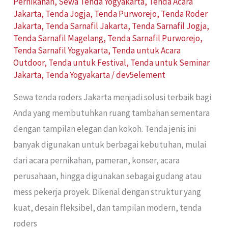
Pernikahan
,
Sewa Tenda Yogyakarta
,
Tenda Acara
Jakarta
,
Tenda Jogja
,
Tenda Purworejo
,
Tenda Roder
Jakarta
,
Tenda Sarnafil Jakarta
,
Tenda Sarnafil Jogja
,
Tenda Sarnafil Magelang
,
Tenda Sarnafil Purworejo
,
Tenda Sarnafil Yogyakarta
,
Tenda untuk Acara
Outdoor
,
Tenda untuk Festival
,
Tenda untuk Seminar
Jakarta
,
Tenda Yogyakarta
/
dev5element
Sewa tenda roders Jakarta menjadi solusi terbaik bagi
Anda yang membutuhkan ruang tambahan sementara
dengan tampilan elegan dan kokoh. Tenda jenis ini
banyak digunakan untuk berbagai kebutuhan, mulai
dari acara pernikahan, pameran, konser, acara
perusahaan, hingga digunakan sebagai gudang atau
mess pekerja proyek. Dikenal dengan struktur yang
kuat, desain fleksibel, dan tampilan modern, tenda
roders