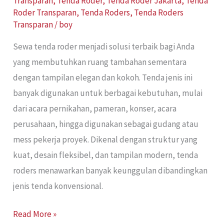
Transparan
,
Tenda Roder
,
Tenda Roder Jakarta
,
Tenda
Roder Transparan
,
Tenda Roders
,
Tenda Roders
Transparan
/
boy
Sewa tenda roder menjadi solusi terbaik bagi Anda
yang membutuhkan ruang tambahan sementara
dengan tampilan elegan dan kokoh. Tenda jenis ini
banyak digunakan untuk berbagai kebutuhan, mulai
dari acara pernikahan, pameran, konser, acara
perusahaan, hingga digunakan sebagai gudang atau
mess pekerja proyek. Dikenal dengan struktur yang
kuat, desain fleksibel, dan tampilan modern, tenda
roders menawarkan banyak keunggulan dibandingkan
jenis tenda konvensional.
Read More »