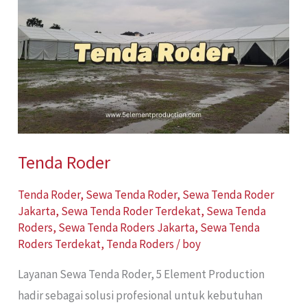
Roder
Tenda Roder
Tenda Roder
,
Sewa Tenda Roder
,
Sewa Tenda Roder
Jakarta
,
Sewa Tenda Roder Terdekat
,
Sewa Tenda
Roders
,
Sewa Tenda Roders Jakarta
,
Sewa Tenda
Roders Terdekat
,
Tenda Roders
/
boy
Layanan Sewa Tenda Roder, 5 Element Production
hadir sebagai solusi profesional untuk kebutuhan