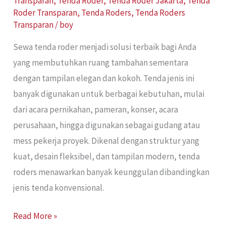
Transparan
,
Tenda Roder
,
Tenda Roder Jakarta
,
Tenda
Roder Transparan
,
Tenda Roders
,
Tenda Roders
Transparan
/
boy
Sewa tenda roder menjadi solusi terbaik bagi Anda
yang membutuhkan ruang tambahan sementara
dengan tampilan elegan dan kokoh. Tenda jenis ini
banyak digunakan untuk berbagai kebutuhan, mulai
dari acara pernikahan, pameran, konser, acara
perusahaan, hingga digunakan sebagai gudang atau
mess pekerja proyek. Dikenal dengan struktur yang
kuat, desain fleksibel, dan tampilan modern, tenda
roders menawarkan banyak keunggulan dibandingkan
jenis tenda konvensional.
Read More »