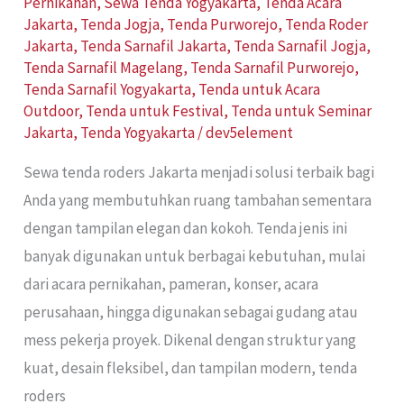
Pernikahan
,
Sewa Tenda Yogyakarta
,
Tenda Acara
Jakarta
,
Tenda Jogja
,
Tenda Purworejo
,
Tenda Roder
Jakarta
,
Tenda Sarnafil Jakarta
,
Tenda Sarnafil Jogja
,
Tenda Sarnafil Magelang
,
Tenda Sarnafil Purworejo
,
Tenda Sarnafil Yogyakarta
,
Tenda untuk Acara
Outdoor
,
Tenda untuk Festival
,
Tenda untuk Seminar
Jakarta
,
Tenda Yogyakarta
/
dev5element
Sewa tenda roders Jakarta menjadi solusi terbaik bagi
Anda yang membutuhkan ruang tambahan sementara
dengan tampilan elegan dan kokoh. Tenda jenis ini
banyak digunakan untuk berbagai kebutuhan, mulai
dari acara pernikahan, pameran, konser, acara
perusahaan, hingga digunakan sebagai gudang atau
mess pekerja proyek. Dikenal dengan struktur yang
kuat, desain fleksibel, dan tampilan modern, tenda
roders