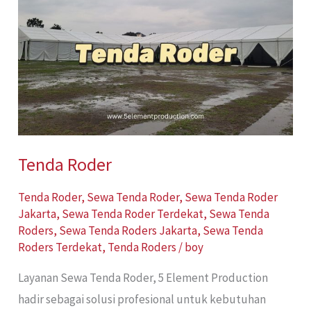
Roder
Tenda Roder
Tenda Roder
,
Sewa Tenda Roder
,
Sewa Tenda Roder
Jakarta
,
Sewa Tenda Roder Terdekat
,
Sewa Tenda
Roders
,
Sewa Tenda Roders Jakarta
,
Sewa Tenda
Roders Terdekat
,
Tenda Roders
/
boy
Layanan Sewa Tenda Roder, 5 Element Production
hadir sebagai solusi profesional untuk kebutuhan