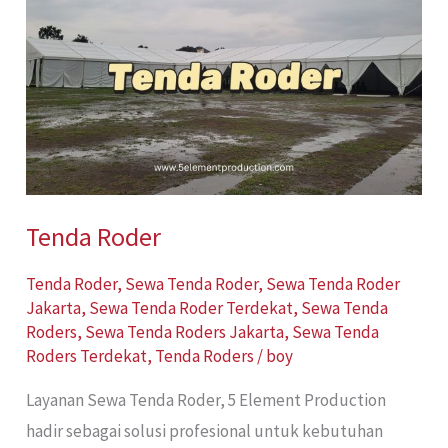
Roder
Tenda Roder
Tenda Roder
,
Sewa Tenda Roder
,
Sewa Tenda Roder
Jakarta
,
Sewa Tenda Roder Terdekat
,
Sewa Tenda
Roders
,
Sewa Tenda Roders Jakarta
,
Sewa Tenda
Roders Terdekat
,
Tenda Roders
/
boy
Layanan Sewa Tenda Roder, 5 Element Production
hadir sebagai solusi profesional untuk kebutuhan