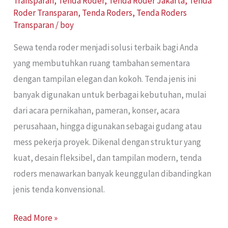
Transparan
,
Tenda Roder
,
Tenda Roder Jakarta
,
Tenda
Roder Transparan
,
Tenda Roders
,
Tenda Roders
Transparan
/
boy
Sewa tenda roder menjadi solusi terbaik bagi Anda
yang membutuhkan ruang tambahan sementara
dengan tampilan elegan dan kokoh. Tenda jenis ini
banyak digunakan untuk berbagai kebutuhan, mulai
dari acara pernikahan, pameran, konser, acara
perusahaan, hingga digunakan sebagai gudang atau
mess pekerja proyek. Dikenal dengan struktur yang
kuat, desain fleksibel, dan tampilan modern, tenda
roders menawarkan banyak keunggulan dibandingkan
jenis tenda konvensional.
Read More »