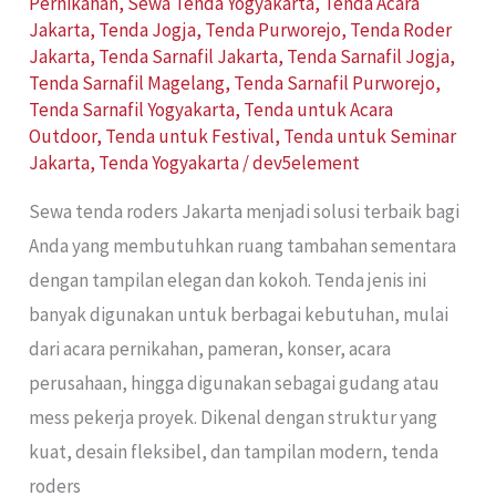
Pernikahan
,
Sewa Tenda Yogyakarta
,
Tenda Acara
Jakarta
,
Tenda Jogja
,
Tenda Purworejo
,
Tenda Roder
Jakarta
,
Tenda Sarnafil Jakarta
,
Tenda Sarnafil Jogja
,
Tenda Sarnafil Magelang
,
Tenda Sarnafil Purworejo
,
Tenda Sarnafil Yogyakarta
,
Tenda untuk Acara
Outdoor
,
Tenda untuk Festival
,
Tenda untuk Seminar
Jakarta
,
Tenda Yogyakarta
/
dev5element
Sewa tenda roders Jakarta menjadi solusi terbaik bagi
Anda yang membutuhkan ruang tambahan sementara
dengan tampilan elegan dan kokoh. Tenda jenis ini
banyak digunakan untuk berbagai kebutuhan, mulai
dari acara pernikahan, pameran, konser, acara
perusahaan, hingga digunakan sebagai gudang atau
mess pekerja proyek. Dikenal dengan struktur yang
kuat, desain fleksibel, dan tampilan modern, tenda
roders