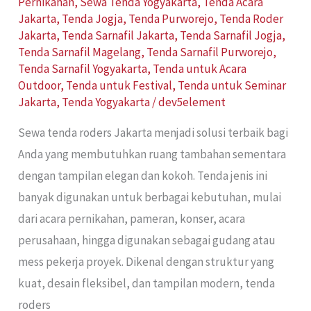
Pernikahan
,
Sewa Tenda Yogyakarta
,
Tenda Acara
Jakarta
,
Tenda Jogja
,
Tenda Purworejo
,
Tenda Roder
Jakarta
,
Tenda Sarnafil Jakarta
,
Tenda Sarnafil Jogja
,
Tenda Sarnafil Magelang
,
Tenda Sarnafil Purworejo
,
Tenda Sarnafil Yogyakarta
,
Tenda untuk Acara
Outdoor
,
Tenda untuk Festival
,
Tenda untuk Seminar
Jakarta
,
Tenda Yogyakarta
/
dev5element
Sewa tenda roders Jakarta menjadi solusi terbaik bagi
Anda yang membutuhkan ruang tambahan sementara
dengan tampilan elegan dan kokoh. Tenda jenis ini
banyak digunakan untuk berbagai kebutuhan, mulai
dari acara pernikahan, pameran, konser, acara
perusahaan, hingga digunakan sebagai gudang atau
mess pekerja proyek. Dikenal dengan struktur yang
kuat, desain fleksibel, dan tampilan modern, tenda
roders