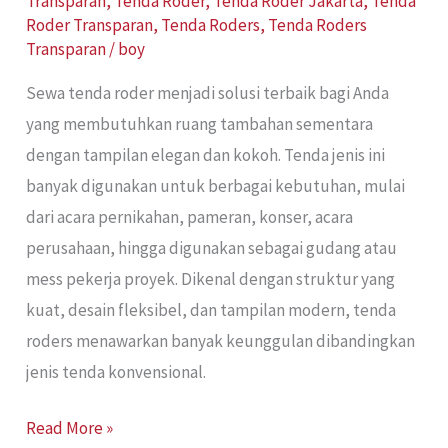
Transparan
,
Tenda Roder
,
Tenda Roder Jakarta
,
Tenda
Roder Transparan
,
Tenda Roders
,
Tenda Roders
Transparan
/
boy
Sewa tenda roder menjadi solusi terbaik bagi Anda
yang membutuhkan ruang tambahan sementara
dengan tampilan elegan dan kokoh. Tenda jenis ini
banyak digunakan untuk berbagai kebutuhan, mulai
dari acara pernikahan, pameran, konser, acara
perusahaan, hingga digunakan sebagai gudang atau
mess pekerja proyek. Dikenal dengan struktur yang
kuat, desain fleksibel, dan tampilan modern, tenda
roders menawarkan banyak keunggulan dibandingkan
jenis tenda konvensional.
Read More »