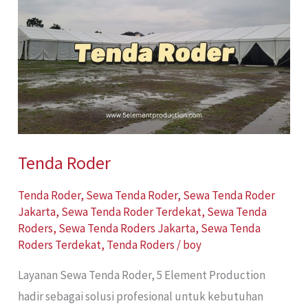
Roder
Tenda Roder
Tenda Roder
,
Sewa Tenda Roder
,
Sewa Tenda Roder
Jakarta
,
Sewa Tenda Roder Terdekat
,
Sewa Tenda
Roders
,
Sewa Tenda Roders Jakarta
,
Sewa Tenda
Roders Terdekat
,
Tenda Roders
/
boy
Layanan Sewa Tenda Roder, 5 Element Production
hadir sebagai solusi profesional untuk kebutuhan