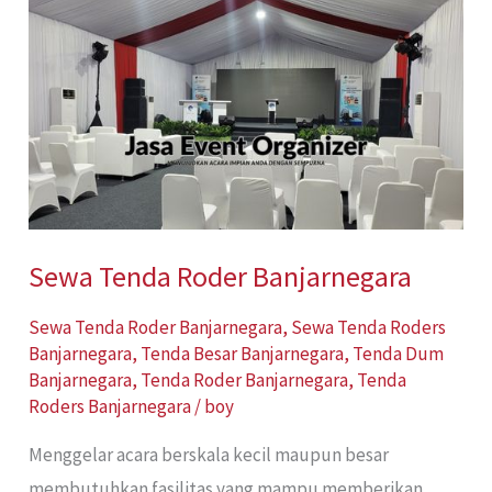
Tenda
Roder
Banjarnegara
Sewa Tenda Roder Banjarnegara
Sewa Tenda Roder Banjarnegara
,
Sewa Tenda Roders
Banjarnegara
,
Tenda Besar Banjarnegara
,
Tenda Dum
Banjarnegara
,
Tenda Roder Banjarnegara
,
Tenda
Roders Banjarnegara
/
boy
Menggelar acara berskala kecil maupun besar
membutuhkan fasilitas yang mampu memberikan