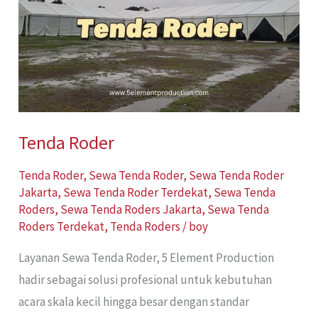
Tenda Roder
Tenda Roder
,
Sewa Tenda Roder
,
Sewa Tenda Roder
Jakarta
,
Sewa Tenda Roder Terdekat
,
Sewa Tenda
Roders
,
Sewa Tenda Roders Jakarta
,
Sewa Tenda
Roders Terdekat
,
Tenda Roders
/
boy
Layanan Sewa Tenda Roder, 5 Element Production
hadir sebagai solusi profesional untuk kebutuhan
acara skala kecil hingga besar dengan standar