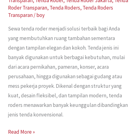
Transparan
,
Tenda Roder
,
Tenda Roder Jakarta
,
Tenda
Roder Transparan
,
Tenda Roders
,
Tenda Roders
Transparan
/
boy
Sewa tenda roder menjadi solusi terbaik bagi Anda
yang membutuhkan ruang tambahan sementara
dengan tampilan elegan dan kokoh. Tenda jenis ini
banyak digunakan untuk berbagai kebutuhan, mulai
dari acara pernikahan, pameran, konser, acara
perusahaan, hingga digunakan sebagai gudang atau
mess pekerja proyek. Dikenal dengan struktur yang
kuat, desain fleksibel, dan tampilan modern, tenda
roders menawarkan banyak keunggulan dibandingkan
jenis tenda konvensional.
Read More »