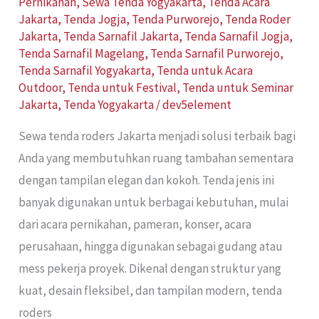
Pernikahan
,
Sewa Tenda Yogyakarta
,
Tenda Acara
Jakarta
,
Tenda Jogja
,
Tenda Purworejo
,
Tenda Roder
Jakarta
,
Tenda Sarnafil Jakarta
,
Tenda Sarnafil Jogja
,
Tenda Sarnafil Magelang
,
Tenda Sarnafil Purworejo
,
Tenda Sarnafil Yogyakarta
,
Tenda untuk Acara
Outdoor
,
Tenda untuk Festival
,
Tenda untuk Seminar
Jakarta
,
Tenda Yogyakarta
/
dev5element
Sewa tenda roders Jakarta menjadi solusi terbaik bagi
Anda yang membutuhkan ruang tambahan sementara
dengan tampilan elegan dan kokoh. Tenda jenis ini
banyak digunakan untuk berbagai kebutuhan, mulai
dari acara pernikahan, pameran, konser, acara
perusahaan, hingga digunakan sebagai gudang atau
mess pekerja proyek. Dikenal dengan struktur yang
kuat, desain fleksibel, dan tampilan modern, tenda
roders