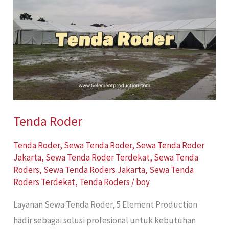
Roder
Tenda Roder
Tenda Roder
,
Sewa Tenda Roder
,
Sewa Tenda Roder
Jakarta
,
Sewa Tenda Roder Terdekat
,
Sewa Tenda
Roders
,
Sewa Tenda Roders Jakarta
,
Sewa Tenda
Roders Terdekat
,
Tenda Roders
/
boy
Layanan Sewa Tenda Roder, 5 Element Production
hadir sebagai solusi profesional untuk kebutuhan