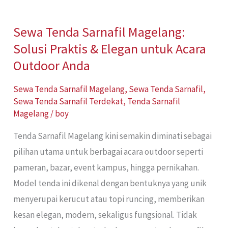
Sewa Tenda Sarnafil Magelang:
Sewa
Solusi Praktis & Elegan untuk Acara
Tenda
Sarnafil
Outdoor Anda
Magelang:
Sewa Tenda Sarnafil Magelang
,
Sewa Tenda Sarnafil
,
Solusi
Sewa Tenda Sarnafil Terdekat
,
Tenda Sarnafil
Praktis
Magelang
/
boy
&
Tenda Sarnafil Magelang kini semakin diminati sebagai
Elegan
pilihan utama untuk berbagai acara outdoor seperti
untuk
pameran, bazar, event kampus, hingga pernikahan.
Acara
Model tenda ini dikenal dengan bentuknya yang unik
Outdoor
menyerupai kerucut atau topi runcing, memberikan
Anda
kesan elegan, modern, sekaligus fungsional. Tidak