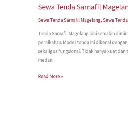
Sewa Tenda Sarnafil Magelan
Sewa
Tenda
Sewa Tenda Sarnafil Magelang
,
Sewa Tenda 
Sarnafil
Magelang:
Tenda Sarnafil Magelang kini semakin dimin
Solusi
pernikahan. Model tenda ini dikenal denga
Praktis
sekaligus fungsional. Tidak hanya kuat dan
&
medan.
Elegan
Read More »
untuk
Acara
Outdoor
Anda