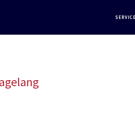
SERVIC
agelang