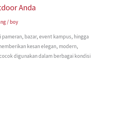
utdoor Anda
ang
/
boy
ti pameran, bazar, event kampus, hingga
 memberikan kesan elegan, modern,
n cocok digunakan dalam berbagai kondisi