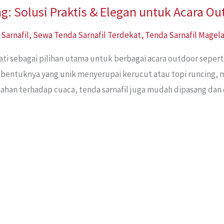
g: Solusi Praktis & Elegan untuk Acara O
Sarnafil
,
Sewa Tenda Sarnafil Terdekat
,
Tenda Sarnafil Magel
ati sebagai pilihan utama untuk berbagai acara outdoor seper
n bentuknya yang unik menyerupai kerucut atau topi runcing,
 tahan terhadap cuaca, tenda sarnafil juga mudah dipasang da