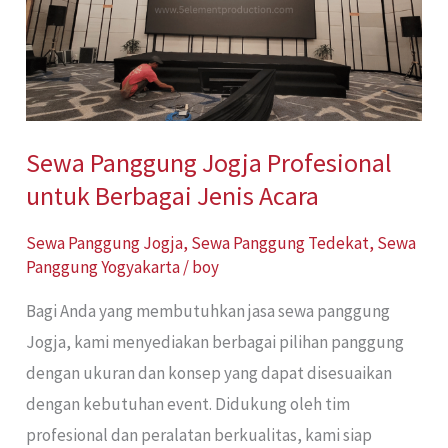
Profesional
untuk
Berbagai
Jenis
Acara
Sewa Panggung Jogja Profesional
untuk Berbagai Jenis Acara
Sewa Panggung Jogja
,
Sewa Panggung Tedekat
,
Sewa
Panggung Yogyakarta
/
boy
Bagi Anda yang membutuhkan jasa sewa panggung
Jogja, kami menyediakan berbagai pilihan panggung
dengan ukuran dan konsep yang dapat disesuaikan
dengan kebutuhan event. Didukung oleh tim
profesional dan peralatan berkualitas, kami siap