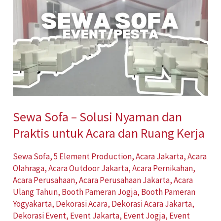
Sofa
–
Solusi
Nyaman
dan
Praktis
untuk
Sewa Sofa – Solusi Nyaman dan
Acara
Praktis untuk Acara dan Ruang Kerja
dan
Ruang
Sewa Sofa
,
5 Element Production
,
Acara Jakarta
,
Acara
Kerja
Olahraga
,
Acara Outdoor Jakarta
,
Acara Pernikahan
,
Acara Perusahaan
,
Acara Perusahaan Jakarta
,
Acara
Ulang Tahun
,
Booth Pameran Jogja
,
Booth Pameran
Yogyakarta
,
Dekorasi Acara
,
Dekorasi Acara Jakarta
,
Dekorasi Event
,
Event Jakarta
,
Event Jogja
,
Event