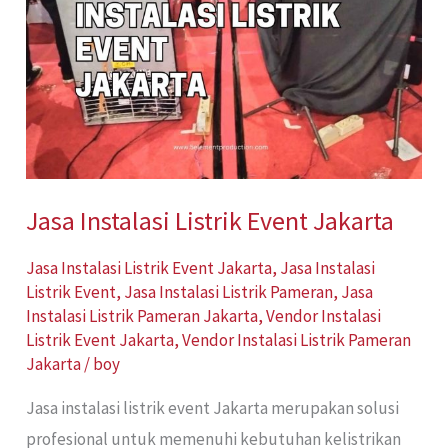
Event
Jakarta
Jasa Instalasi Listrik Event Jakarta
Jasa Instalasi Listrik Event Jakarta
,
Jasa Instalasi
Listrik Event
,
Jasa Instalasi Listrik Pameran
,
Jasa
Instalasi Listrik Pameran Jakarta
,
Vendor Instalasi
Listrik Event Jakarta
,
Vendor Instalasi Listrik Pameran
Jakarta
/
boy
Jasa instalasi listrik event Jakarta merupakan solusi
profesional untuk memenuhi kebutuhan kelistrikan