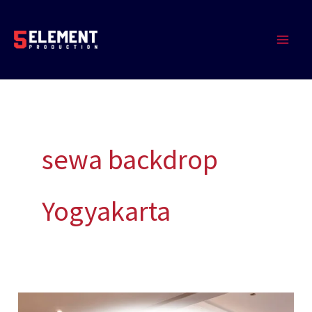
Lewati
MAIN
ke
MEN
konten
sewa backdrop
Yogyakarta
Sewa