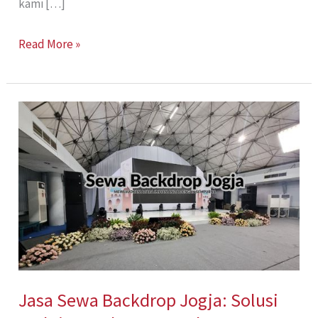
kami […]
Read More »
Jasa
Sewa
Backdrop
Jogja:
Solusi
Praktis
untuk
Acara
Berkesan
Jasa Sewa Backdrop Jogja: Solusi