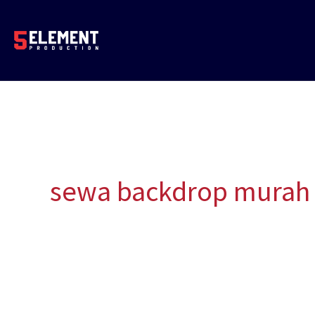
Lewati
ke
konten
sewa backdrop murah 