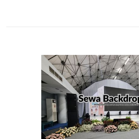
Jasa
Sewa
Backdrop
Jogja:
Solusi
Praktis
untuk
Acara
Berkesan