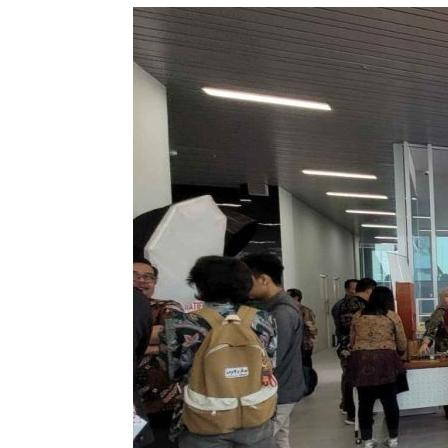
Jasa
PIC
Event