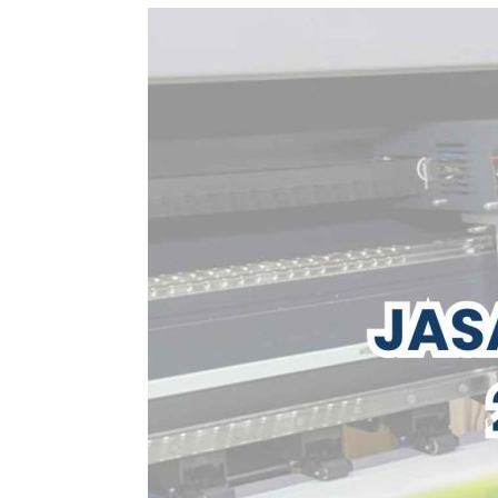
Jasa
Percetakan
Flexy
24
Jam
Jakarta,
Layanan
Kebutuhan
Event