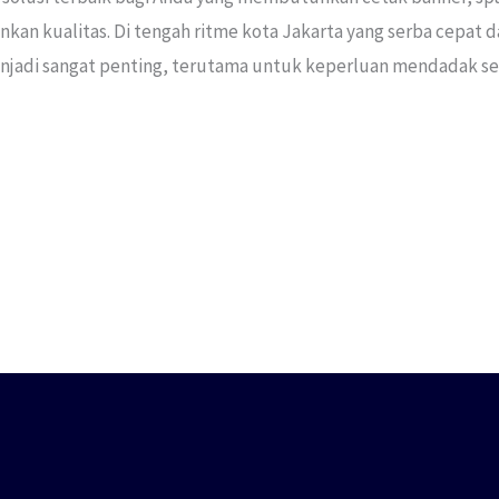
kan kualitas. Di tengah ritme kota Jakarta yang serba cepat 
menjadi sangat penting, terutama untuk keperluan mendadak se