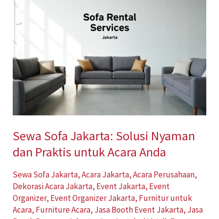
Sofa
Jakarta:
Solusi
Nyaman
dan
Praktis
untuk
Acara
Anda
Sewa Sofa Jakarta: Solusi Nyaman
dan Praktis untuk Acara Anda
Sewa Sofa Jakarta
,
Acara Jakarta
,
Acara Perusahaan
,
Dekorasi Acara Jakarta
,
Event Jakarta
,
Event
Organizer
,
Event Organizer Jakarta
,
Furnitur untuk
Acara
,
Furniture Acara
,
Jasa Booth Event Jakarta
,
Jasa