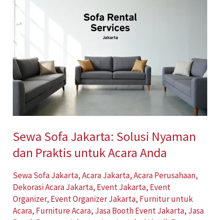
Sofa
Jakarta:
Solusi
Nyaman
dan
Praktis
untuk
Acara
Anda
Sewa Sofa Jakarta: Solusi Nyaman
dan Praktis untuk Acara Anda
Sewa Sofa Jakarta
,
Acara Jakarta
,
Acara Perusahaan
,
Dekorasi Acara Jakarta
,
Event Jakarta
,
Event
Organizer
,
Event Organizer Jakarta
,
Furnitur untuk
Acara
,
Furniture Acara
,
Jasa Booth Event Jakarta
,
Jasa