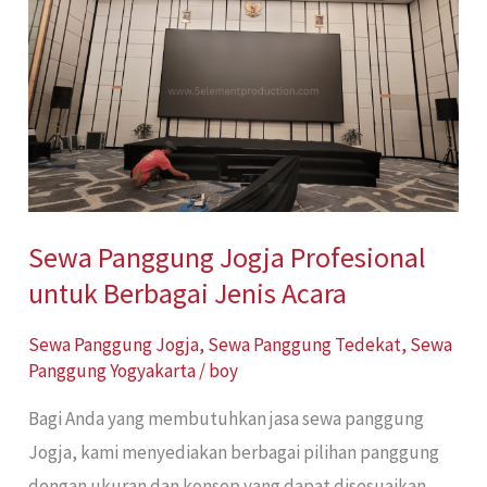
Panggung
Jogja
Profesional
untuk
Berbagai
Jenis
Acara
Sewa Panggung Jogja Profesional
untuk Berbagai Jenis Acara
Sewa Panggung Jogja
,
Sewa Panggung Tedekat
,
Sewa
Panggung Yogyakarta
/
boy
Bagi Anda yang membutuhkan jasa sewa panggung
Jogja, kami menyediakan berbagai pilihan panggung
dengan ukuran dan konsep yang dapat disesuaikan