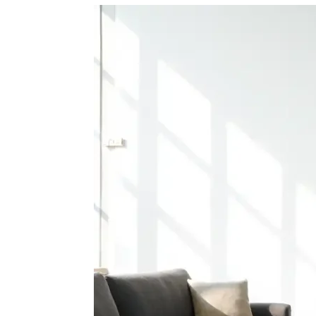
Sewa
Sofa
Jakarta:
Solusi
Nyaman
dan
Praktis
untuk
Acara
Anda