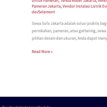
untuk Pameran
,
Tenda Roder Jakarta
,
Vend
Pameran Jakarta
,
Vendor Instalasi Listrik E
dev5element
Sewa Sofa Jakarta adalah solusi praktis ba
pernikahan, pameran, atau gathering, sewa
pilihan desain dan ukuran, Anda dapat men
Read More »