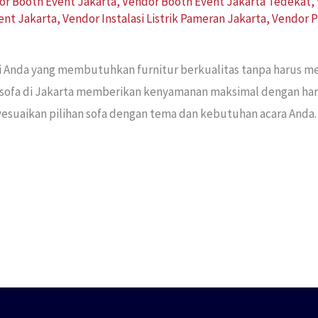
or Booth Event Jakarta
,
Vendor Booth Event Jakarta Tedekat
,
vent Jakarta
,
Vendor Instalasi Listrik Pameran Jakarta
,
Vendor P
gi Anda yang membutuhkan furnitur berkualitas tanpa harus m
 sofa di Jakarta memberikan kenyamanan maksimal dengan har
yesuaikan pilihan sofa dengan tema dan kebutuhan acara Anda