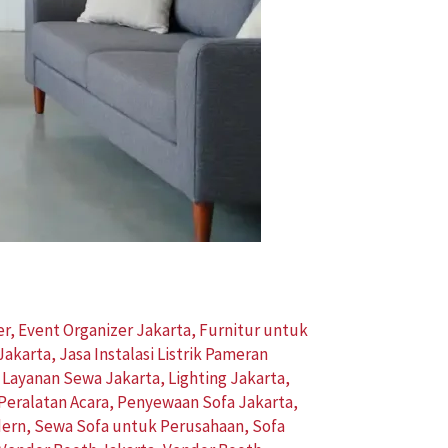
er
,
Event Organizer Jakarta
,
Furnitur untuk
 Jakarta
,
Jasa Instalasi Listrik Pameran
,
Layanan Sewa Jakarta
,
Lighting Jakarta
,
eralatan Acara
,
Penyewaan Sofa Jakarta
,
dern
,
Sewa Sofa untuk Perusahaan
,
Sofa