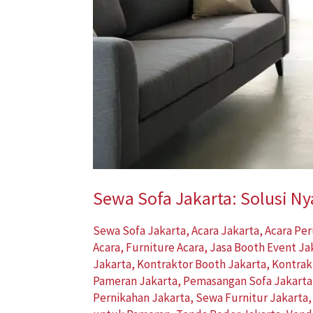
Sewa Sofa Jakarta: Solusi N
Sewa Sofa Jakarta
,
Acara Jakarta
,
Acara Pe
Acara
,
Furniture Acara
,
Jasa Booth Event Ja
Jakarta
,
Kontraktor Booth Jakarta
,
Kontrak
Pameran Jakarta
,
Pemasangan Sofa Jakarta
Pernikahan Jakarta
,
Sewa Furnitur Jakarta