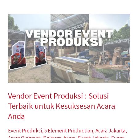
Vendor
Event
Produksi
:
Solusi
Terbaik
untuk
Kesuksesan
Vendor Event Produksi : Solusi
Acara
Terbaik untuk Kesuksesan Acara
Anda
Anda
Event Produksi
,
5 Element Production
,
Acara Jakarta
,
Acara Olahraga
,
Dekorasi Acara
,
Event Jakarta
,
Event