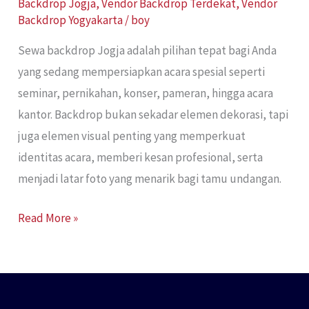
Backdrop Jogja
,
Vendor Backdrop Terdekat
,
Vendor
Backdrop Yogyakarta
/
boy
Sewa backdrop Jogja adalah pilihan tepat bagi Anda
yang sedang mempersiapkan acara spesial seperti
seminar, pernikahan, konser, pameran, hingga acara
kantor. Backdrop bukan sekadar elemen dekorasi, tapi
juga elemen visual penting yang memperkuat
identitas acara, memberi kesan profesional, serta
menjadi latar foto yang menarik bagi tamu undangan.
Read More »