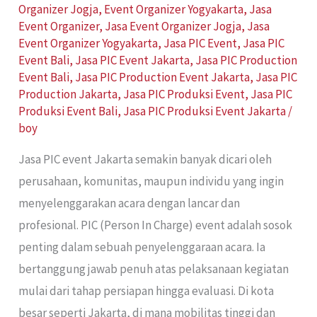
Organizer Jogja
,
Event Organizer Yogyakarta
,
Jasa
Event Organizer
,
Jasa Event Organizer Jogja
,
Jasa
Event Organizer Yogyakarta
,
Jasa PIC Event
,
Jasa PIC
Event Bali
,
Jasa PIC Event Jakarta
,
Jasa PIC Production
Event Bali
,
Jasa PIC Production Event Jakarta
,
Jasa PIC
Production Jakarta
,
Jasa PIC Produksi Event
,
Jasa PIC
Produksi Event Bali
,
Jasa PIC Produksi Event Jakarta
/
boy
Jasa PIC event Jakarta semakin banyak dicari oleh
perusahaan, komunitas, maupun individu yang ingin
menyelenggarakan acara dengan lancar dan
profesional. PIC (Person In Charge) event adalah sosok
penting dalam sebuah penyelenggaraan acara. Ia
bertanggung jawab penuh atas pelaksanaan kegiatan
mulai dari tahap persiapan hingga evaluasi. Di kota
besar seperti Jakarta, di mana mobilitas tinggi dan