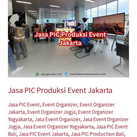
PIC
Produksi
Event
Jakarta
Jasa PIC Produksi Event Jakarta
Jasa PIC Event
,
Event Organizer
,
Event Organizer
Jakarta
,
Event Organizer Jogja
,
Event Organizer
Yogyakarta
,
Jasa Event Organizer
,
Jasa Event Organizer
Jogja
,
Jasa Event Organizer Yogyakarta
,
Jasa PIC Event
Bali
,
Jasa PIC Event Jakarta
,
Jasa PIC Production Bali
,