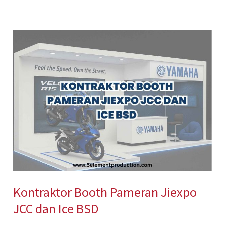
Kontraktor
Booth
Pameran
Jiexpo
JCC
dan
Ice
BSD
Kontraktor Booth Pameran Jiexpo
JCC dan Ice BSD