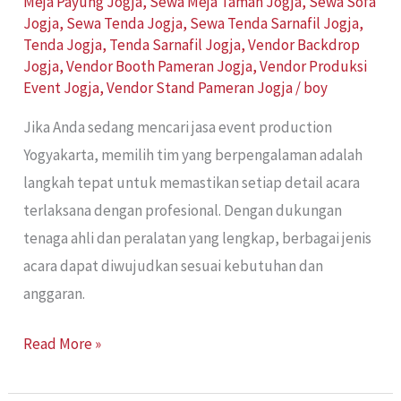
Meja Payung Jogja
,
Sewa Meja Taman Jogja
,
Sewa Sofa
Jogja
,
Sewa Tenda Jogja
,
Sewa Tenda Sarnafil Jogja
,
Tenda Jogja
,
Tenda Sarnafil Jogja
,
Vendor Backdrop
Jogja
,
Vendor Booth Pameran Jogja
,
Vendor Produksi
Event Jogja
,
Vendor Stand Pameran Jogja
/
boy
Jika Anda sedang mencari jasa event production
Yogyakarta, memilih tim yang berpengalaman adalah
langkah tepat untuk memastikan setiap detail acara
terlaksana dengan profesional. Dengan dukungan
tenaga ahli dan peralatan yang lengkap, berbagai jenis
acara dapat diwujudkan sesuai kebutuhan dan
anggaran.
Read More »