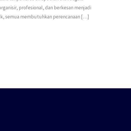
rganisir, profesional, dan berkesan menjadi
 musik, semua membutuhkan perencanaan […]