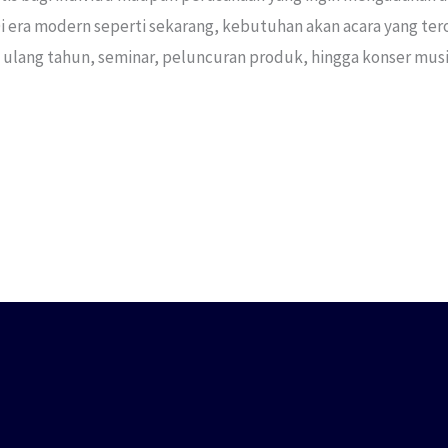
i era modern seperti sekarang, kebutuhan akan acara yang tero
an, ulang tahun, seminar, peluncuran produk, hingga konser