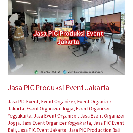
PIC
Produksi
Event
Jakarta
Jasa PIC Produksi Event Jakarta
Jasa PIC Event
,
Event Organizer
,
Event Organizer
Jakarta
,
Event Organizer Jogja
,
Event Organizer
Yogyakarta
,
Jasa Event Organizer
,
Jasa Event Organizer
Jogja
,
Jasa Event Organizer Yogyakarta
,
Jasa PIC Event
Bali
,
Jasa PIC Event Jakarta
,
Jasa PIC Production Bali
,