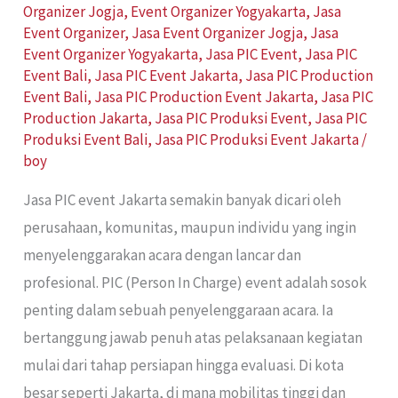
Organizer Jogja
,
Event Organizer Yogyakarta
,
Jasa
Event Organizer
,
Jasa Event Organizer Jogja
,
Jasa
Event Organizer Yogyakarta
,
Jasa PIC Event
,
Jasa PIC
Event Bali
,
Jasa PIC Event Jakarta
,
Jasa PIC Production
Event Bali
,
Jasa PIC Production Event Jakarta
,
Jasa PIC
Production Jakarta
,
Jasa PIC Produksi Event
,
Jasa PIC
Produksi Event Bali
,
Jasa PIC Produksi Event Jakarta
/
boy
Jasa PIC event Jakarta semakin banyak dicari oleh
perusahaan, komunitas, maupun individu yang ingin
menyelenggarakan acara dengan lancar dan
profesional. PIC (Person In Charge) event adalah sosok
penting dalam sebuah penyelenggaraan acara. Ia
bertanggung jawab penuh atas pelaksanaan kegiatan
mulai dari tahap persiapan hingga evaluasi. Di kota
besar seperti Jakarta, di mana mobilitas tinggi dan