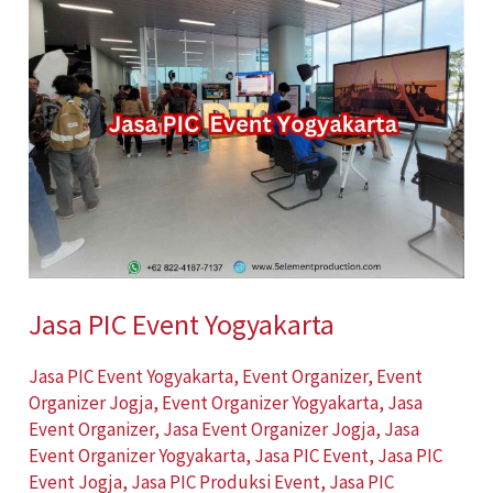
PIC
Event
Yogyakarta
Jasa PIC Event Yogyakarta
Jasa PIC Event Yogyakarta
,
Event Organizer
,
Event
Organizer Jogja
,
Event Organizer Yogyakarta
,
Jasa
Event Organizer
,
Jasa Event Organizer Jogja
,
Jasa
Event Organizer Yogyakarta
,
Jasa PIC Event
,
Jasa PIC
Event Jogja
,
Jasa PIC Produksi Event
,
Jasa PIC