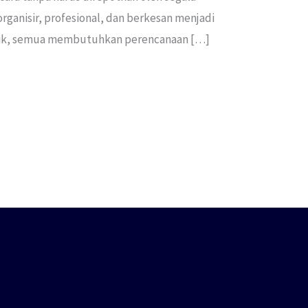
rganisir, profesional, dan berkesan menjadi
 musik, semua membutuhkan perencanaan […]