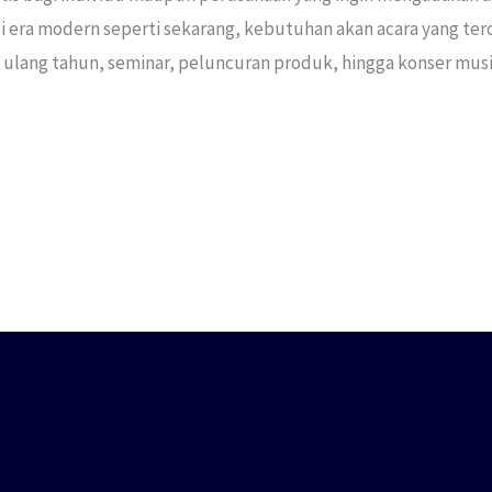
i era modern seperti sekarang, kebutuhan akan acara yang tero
an, ulang tahun, seminar, peluncuran produk, hingga konser