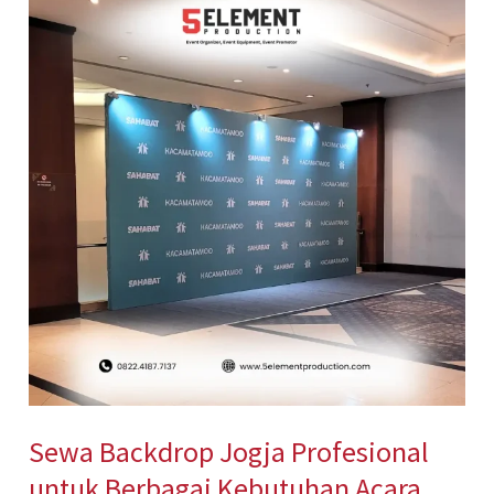
Backdrop
Jogja
Profesional
untuk
Berbagai
Kebutuhan
Acara
Sewa Backdrop Jogja Profesional
untuk Berbagai Kebutuhan Acara