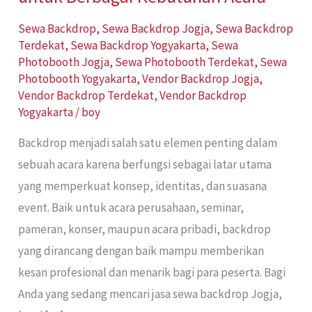
Sewa Backdrop
,
Sewa Backdrop Jogja
,
Sewa Backdrop
Terdekat
,
Sewa Backdrop Yogyakarta
,
Sewa
Photobooth Jogja
,
Sewa Photobooth Terdekat
,
Sewa
Photobooth Yogyakarta
,
Vendor Backdrop Jogja
,
Vendor Backdrop Terdekat
,
Vendor Backdrop
Yogyakarta
/
boy
Backdrop menjadi salah satu elemen penting dalam
sebuah acara karena berfungsi sebagai latar utama
yang memperkuat konsep, identitas, dan suasana
event. Baik untuk acara perusahaan, seminar,
pameran, konser, maupun acara pribadi, backdrop
yang dirancang dengan baik mampu memberikan
kesan profesional dan menarik bagi para peserta. Bagi
Anda yang sedang mencari jasa sewa backdrop Jogja,