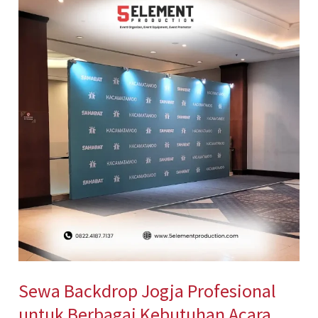
Backdrop
Jogja
Profesional
untuk
Berbagai
Kebutuhan
Acara
Sewa Backdrop Jogja Profesional
untuk Berbagai Kebutuhan Acara