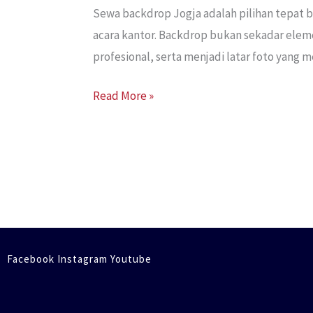
Sewa backdrop Jogja adalah pilihan tepat b
acara kantor. Backdrop bukan sekadar elem
profesional, serta menjadi latar foto yang 
Read More »
Facebook Instagram Youtube