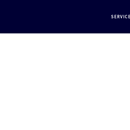
SERVIC