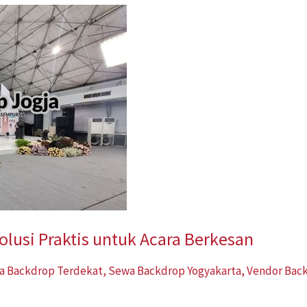
lusi Praktis untuk Acara Berkesan
a Backdrop Terdekat
,
Sewa Backdrop Yogyakarta
,
Vendor Bac