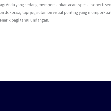
agi Anda yang sedang mempersiapkan acara spesial seperti sem
en dekorasi, tapi juga elemen visual penting yang memperkuat
menarik bagi tamu undangan.