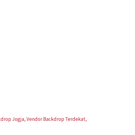
kdrop Jogja
,
Vendor Backdrop Terdekat
,