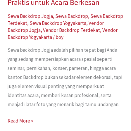
Praktis untuk Acara Berkesan
Sewa Backdrop Jogja
,
Sewa Backdrop
,
Sewa Backdrop
Terdekat
,
Sewa Backdrop Yogyakarta
,
Vendor
Backdrop Jogja
,
Vendor Backdrop Terdekat
,
Vendor
Backdrop Yogyakarta
/
boy
Sewa backdrop Jogja adalah pilihan tepat bagi Anda
yang sedang mempersiapkan acara spesial seperti
seminar, pernikahan, konser, pameran, hingga acara
kantor. Backdrop bukan sekadar elemen dekorasi, tapi
juga elemen visual penting yang memperkuat
identitas acara, memberi kesan profesional, serta
menjadi latar foto yang menarik bagi tamu undangan.
Read More »