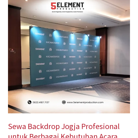
Backdrop
Jogja
Profesional
untuk
Berbagai
Kebutuhan
Acara
Sewa Backdrop Jogja Profesional
untuk Berbagai Kebutuhan Acara