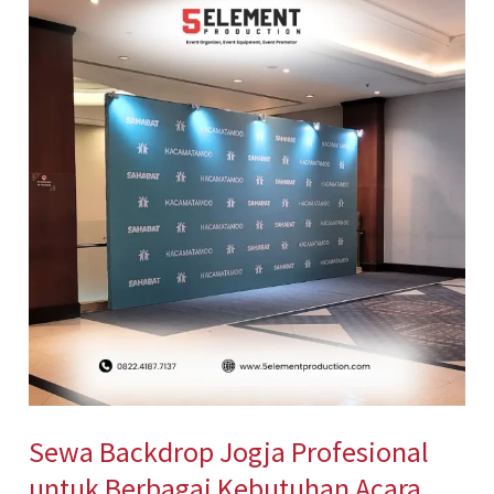
Backdrop
Jogja
Profesional
untuk
Berbagai
Kebutuhan
Acara
Sewa Backdrop Jogja Profesional
untuk Berbagai Kebutuhan Acara