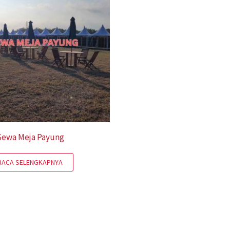
Sewa Meja Payung
BACA SELENGKAPNYA