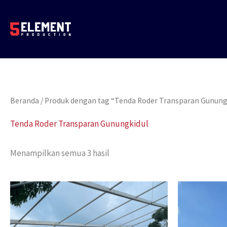
Lewati
ke
konten
Beranda
/ Produk dengan tag “Tenda Roder Transparan Gunung
Tenda Roder Transparan Gunungkidul
Menampilkan semua 3 hasil