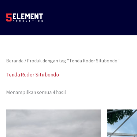
Lewati
ke
konten
Beranda
/ Produk dengan tag “Tenda Roder Situbondo”
Tenda Roder Situbondo
Menampilkan semua 4 hasil