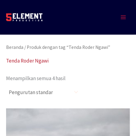
Lewati
MAIN
ke
MEN
konten
Beranda
/ Produk dengan tag “Tenda Roder Ngawi”
Tenda Roder Ngawi
Menampilkan semua 4 hasil