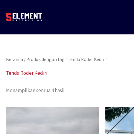
Lewati
ke
konten
Beranda
/ Produk dengan tag “Tenda Roder Kediri”
Tenda Roder Kediri
Menampilkan semua 4 hasil