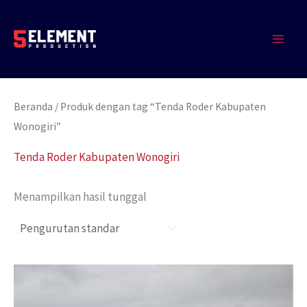
Lewati
MAIN
ke
MEN
konten
Beranda
/ Produk dengan tag “Tenda Roder Kabupaten
Wonogiri”
Tenda Roder Kabupaten Wonogiri
Menampilkan hasil tunggal