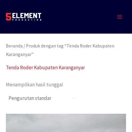
Lewati
MAIN
ke
MEN
konten
Beranda
/ Produk dengan tag “Tenda Roder Kabupaten
Karanganyar”
Tenda Roder Kabupaten Karanganyar
Menampilkan hasil tunggal