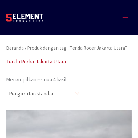
Lewati
MAIN
ke
MEN
konten
Beranda
/ Produk dengan tag “Tenda Roder Jakarta Utara”
Tenda Roder Jakarta Utara
Menampilkan semua 4 hasil