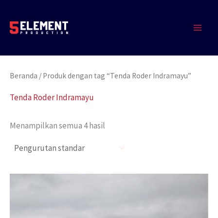
Lewati
MAIN
ke
MEN
konten
Beranda
/ Produk dengan tag “Tenda Roder Indramayu”
Tenda Roder Indramayu
Menampilkan semua 4 hasil